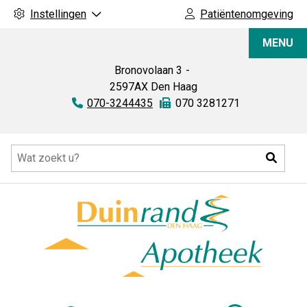
Instellingen
Patiëntenomgeving
Duinrand
MENU
Apotheek
Bronovolaan
3
2597AX
Den Haag
Tel:
070-3244435
Fax:
070 3281271
Hoofdmenu
Zoeke