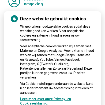
omgeving
Deze website gebruikt cookies
Regel met
gemak
Wij gebruiken noodzakelijke cookies zodat deze
Uw Zorg
website goed kan werken. Voor analytische
cookies en externe inhoud vragen wij uw
online
toestemming.
aanvragen
Herhaalrecepten
Voor analytische cookies werken wij samen met
aanvragen
Anticonceptiemiddelen
Matomo en Google Analytics. Voor externe inhoud
aanvragen
Diabetesmiddelen
werken wij samen met Google (Maps, Translate
en Reviews), YouTube, Vimeo, Facebook,
Vragen stellen
Instagram, X (Twitter), Qualizorg,
Patiëntenvertellen en ZorgkaartNederland. Deze
op
Registeren
partijen kunnen gegevens zoals uw IP-adres
verwerken.
patiëntenomgeving
Duinrand
Via Cookie-instellingen onderaan de website kunt
u op ieder moment uw toestemming intrekken of
Apotheek
aanpassen.
Lees meer over onze Privacy- en
Cookieverklaring.