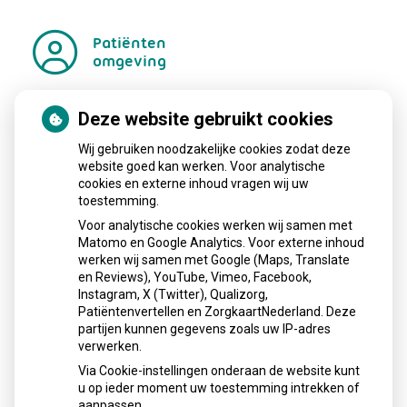
Patiënten
omgeving
Deze website gebruikt cookies
Regel met
gemak
Wij gebruiken noodzakelijke cookies zodat deze
Uw Zorg
website goed kan werken. Voor analytische
cookies en externe inhoud vragen wij uw
online
toestemming.
aanvragen
Herhaalrecepten
Voor analytische cookies werken wij samen met
aanvragen
Anticonceptiemiddelen
Matomo en Google Analytics. Voor externe inhoud
aanvragen
Diabetesmiddelen
werken wij samen met Google (Maps, Translate
en Reviews), YouTube, Vimeo, Facebook,
Vragen stellen
Instagram, X (Twitter), Qualizorg,
Patiëntenvertellen en ZorgkaartNederland. Deze
op
Registeren
partijen kunnen gegevens zoals uw IP-adres
verwerken.
patiëntenomgeving
Duinrand
Via Cookie-instellingen onderaan de website kunt
u op ieder moment uw toestemming intrekken of
Apotheek
aanpassen.