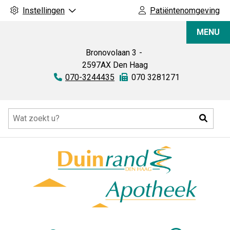
Instellingen
Patiëntenomgeving
Duinrand
MENU
Apotheek
Bronovolaan
3
2597AX
Den Haag
Tel:
070-3244435
Fax:
070 3281271
Hoofdmenu
Zoeke