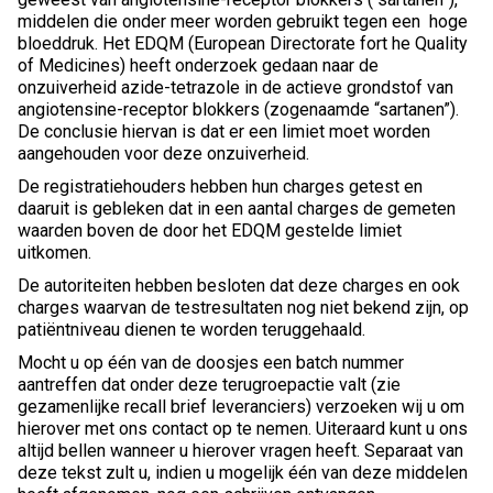
middelen die onder meer worden gebruikt tegen een hoge
bloeddruk. Het EDQM (European Directorate fort he Quality
of Medicines) heeft onderzoek gedaan naar de
onzuiverheid azide-tetrazole in de actieve grondstof van
angiotensine-receptor blokkers (zogenaamde “sartanen”).
De conclusie hiervan is dat er een limiet moet worden
aangehouden voor deze onzuiverheid.
De registratiehouders hebben hun charges getest en
daaruit is gebleken dat in een aantal charges de gemeten
waarden boven de door het EDQM gestelde limiet
uitkomen.
De autoriteiten hebben besloten dat deze charges en ook
charges waarvan de testresultaten nog niet bekend zijn, op
patiëntniveau dienen te worden teruggehaald.
Mocht u op één van de doosjes een batch nummer
aantreffen dat onder deze terugroepactie valt (zie
gezamenlijke recall brief leveranciers) verzoeken wij u om
hierover met ons contact op te nemen. Uiteraard kunt u ons
altijd bellen wanneer u hierover vragen heeft. Separaat van
deze tekst zult u, indien u mogelijk één van deze middelen