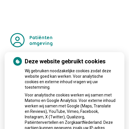
Patiënten
omgeving
Deze website gebruikt cookies
Regel met
gemak
Wij gebruiken noodzakelijke cookies zodat deze
Uw Zorg
website goed kan werken. Voor analytische
cookies en externe inhoud vragen wij uw
online
toestemming.
aanvragen
Herhaalrecepten
Voor analytische cookies werken wij samen met
aanvragen
Anticonceptiemiddelen
Matomo en Google Analytics. Voor externe inhoud
aanvragen
Diabetesmiddelen
werken wij samen met Google (Maps, Translate
en Reviews), YouTube, Vimeo, Facebook,
Vragen stellen
Instagram, X (Twitter), Qualizorg,
Patiëntenvertellen en ZorgkaartNederland. Deze
op
Registeren
partijen kunnen gegevens zoals uw IP-adres