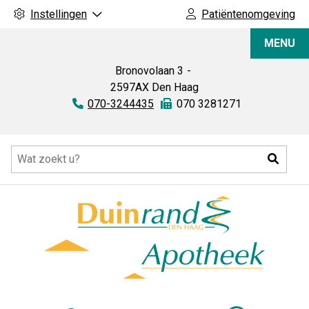
Instellingen
Patiëntenomgeving
Duinrand
MENU
Apotheek
Bronovolaan
3
2597AX
Den Haag
Tel:
070-3244435
Fax:
070 3281271
Hoofdmenu
Zoeke