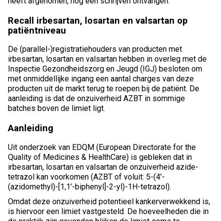
heeft afgenomen, nog een schrijven ontvangen.
Recall irbesartan, losartan en valsartan op
patiëntniveau
De (parallel-)registratiehouders van producten met
irbesartan, losartan en valsartan hebben in overleg met de
Inspectie Gezondheidszorg en Jeugd (IGJ) besloten om
met onmiddellijke ingang een aantal charges van deze
producten uit de markt terug te roepen bij de patiënt. De
aanleiding is dat de onzuiverheid AZBT in sommige
batches boven de limiet ligt.
Aanleiding
Uit onderzoek van EDQM (European Directorate for the
Quality of Medicines & HealthCare) is gebleken dat in
irbesartan, losartan en valsartan de onzuiverheid azide-
tetrazol kan voorkomen (AZBT of voluit: 5-(4’-
(azidomethyl)-[1,1’-biphenyl]-2-yl)-1H-tetrazol).
Omdat deze onzuiverheid potentieel kankerverwekkend is,
is hiervoor een limiet vastgesteld. De hoeveelheden die in