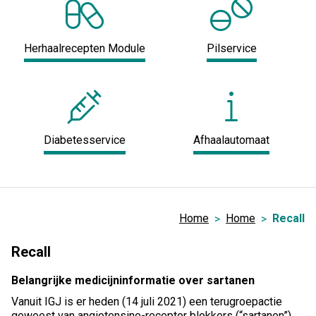
Herhaalrecepten Module
Pilservice
Diabetesservice
Afhaalautomaat
Home
Home
Recall
Recall
Belangrijke medicijninformatie over sartanen
Vanuit IGJ is er heden (14 juli 2021) een terugroepactie
geweest van angiotensine-receptor blokkers (“sartanen”),